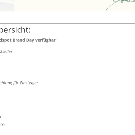
bersicht:
xispot Brand Day verfügbar:
tseller
hlung für Einsteiger
o
uro