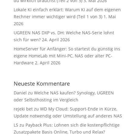
du wirklich brauchst (Teil 2 von 3)
3. Mai 2026
Lokale KI einfach erklärt: Warum KI auf dem eigenen
Rechner immer wichtiger wird (Teil 1 von 3)
1. Mai
2026
UGREEN NAS DXP vs. DH: Welche NAS-Serie lohnt
sich für wen?
24. April 2026
HomeServer für Anfänger: So startest du günstig ins
eigene HomeLab mit Mini-PC, NAS oder alter PC-
Hardware
2. April 2026
Neueste Kommentare
Daniel
zu
Welche NAS kaufen? Synology, UGREEN
oder Selbsthosting im Vergleich
rejeki bet
zu
WD My Cloud: Support-Ende in Kürze,
Update notwendig oder Umstellung auf anderes NAS
LS
zu
Payback Plus: Lohnen sich die kostenpflichtige
Zusatzpakete Basis Online, Turbo und Relax?